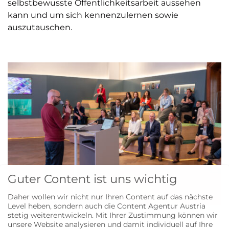
selbstbewusste Öffentlichkeitsarbeit aussehen
kann und um sich kennenzulernen sowie
auszutauschen.
Guter Content ist uns wichtig
Daher wollen wir nicht nur Ihren Content auf das nächste
Level heben, sondern auch die Content Agentur Austria
Netzwerktreffen 2025: Christoph Heshmatpour ©
stetig weiterentwickeln. Mit Ihrer Zustimmung können wir
NHM/Wilhelm Bauer-Thell
unsere Website analysieren und damit individuell auf Ihre