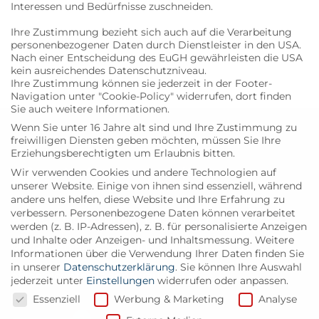
Interessen und Bedürfnisse zuschneiden.
Ihre Zustimmung bezieht sich auch auf die Verarbeitung
personenbezogener Daten durch Dienstleister in den USA.
Bildquelle: NHM/Wilhelm Bauer-Thell
Nach einer Entscheidung des EuGH gewährleisten die USA
kein ausreichendes Datenschutzniveau.
Ihre Zustimmung können sie jederzeit in der Footer-
Navigation unter "Cookie-Policy" widerrufen, dort finden
Sie auch weitere Informationen.
Wenn Sie unter 16 Jahre alt sind und Ihre Zustimmung zu
freiwilligen Diensten geben möchten, müssen Sie Ihre
Erziehungsberechtigten um Erlaubnis bitten.
Wir verwenden Cookies und andere Technologien auf
unserer Website. Einige von ihnen sind essenziell, während
andere uns helfen, diese Website und Ihre Erfahrung zu
verbessern.
Personenbezogene Daten können verarbeitet
Wiener Zeitung GmbH | Media Quarter Marx 3.3
werden (z. B. IP-Adressen), z. B. für personalisierte Anzeigen
und Inhalte oder Anzeigen- und Inhaltsmessung.
Weitere
Maria-Jacobi-Gasse 1 | 1030 Wien
Informationen über die Verwendung Ihrer Daten finden Sie
in unserer
Datenschutzerklärung
.
Sie können Ihre Auswahl
office@contentagenturaustria.at
jederzeit unter
Einstellungen
widerrufen oder anpassen.
Guter Content ist uns wichtig
Essenziell
Werbung & Marketing
Analyse